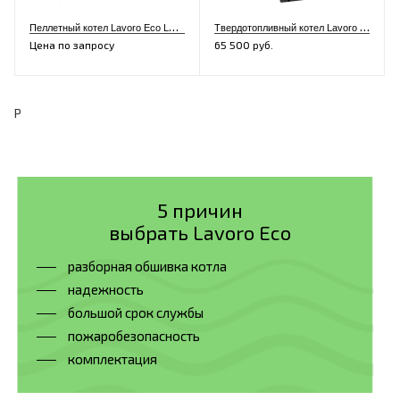
П
еллетный котел Lavoro Eco LR-16
Т
вердотопливный котел Lavoro Eco M-10
Цена по запросу
65 500 руб.
P
5 причин
выбрать Lavoro Eco
разборная обшивка котла
надежность
большой срок службы
пожаробезопасность
комплектация