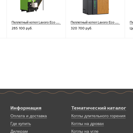
П
еллетный котел Lavoro Eco LF-16
П
еллетный котел Lavoro Eco LP-37 Premium
265 100 руб.
320 700 руб.
Ц
Информация
Тематический каталог
Оплата и доставка
Котлы длительного горения
Где купить
Котлы на дровах
Дилерам
Котлы на угле