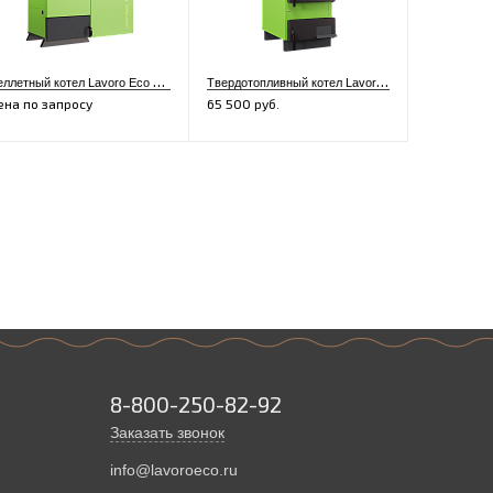
П
еллетный котел Lavoro Eco LR-16
Т
вердотопливный котел Lavoro Eco M-10
ена по запросу
65 500 руб.
8-800-250-82-92
Заказать звонок
info@lavoroeco.ru