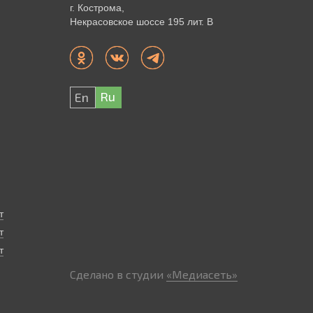
г. Кострома,
Некрасовское шоссе 195 лит. В
Ru
En
т
т
т
Сделано в студии
«Медиасеть»