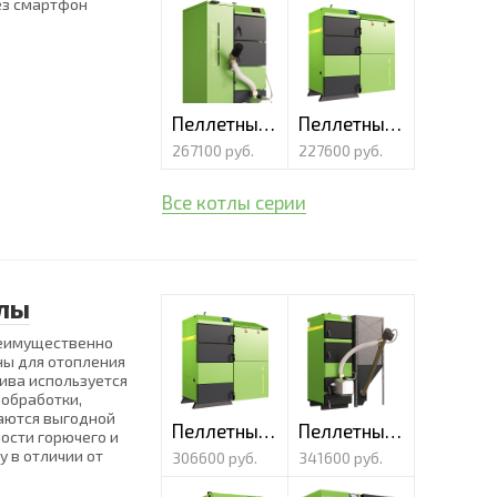
ез смартфон
Пеллетный котел Lavoro Eco LF-16 «Compact»
Пеллетный котел Lavoro Eco LR-16
267100 руб.
227600 руб.
Все котлы серии
лы
еимущественно
ны для отопления
ива используется
ообработки,
чаются выгодной
Пеллетный котел Lavoro Eco LR-42
Пеллетный котел Lavoro Eco LF-42
мости горючего и
у в отличии от
306600 руб.
341600 руб.