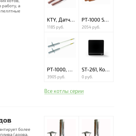
их котов,
 работу, а
, пеллтные
KTY, Датчик температуры
PT-1000 Solar, Датчик температуры для солярных систем
1185 руб.
2054 руб.
PT-1000, Датчик температуры
ST-261, Комнатный проводной датчик температуры
3905 руб.
0 руб.
Все котлы серии
дов
антирует более
плива (дрова,