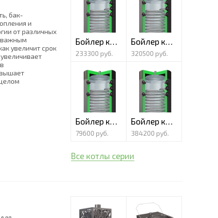
ь, бак-
опления и
гии от различных
я важным
Бойлер косвенного нагрева (нерж.) Classic 1000 литров
Бойлер косвенного нагрева (нерж.) Classic 1500 литров
как увеличит срок
233300 руб.
320500 руб.
 увеличивает
 в
овышает
 целом
Бойлер косвенного нагрева (нерж.) Classic 200 литров
Бойлер косвенного нагрева (нерж.) Classic 2000 литров
79600 руб.
384200 руб.
Все котлы серии
 для