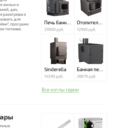
я жилых и
жей, дач,
я разогрева и
зовать для
Печь банная Caldo 18
Отопительный прибор "Шмель"
йки", просушки
ом топливе.
29900 руб.
12900 руб.
Sinderella
Банная печь Ferrum 15
14590 руб.
28870 руб.
Все котлы серии
вары
ичные