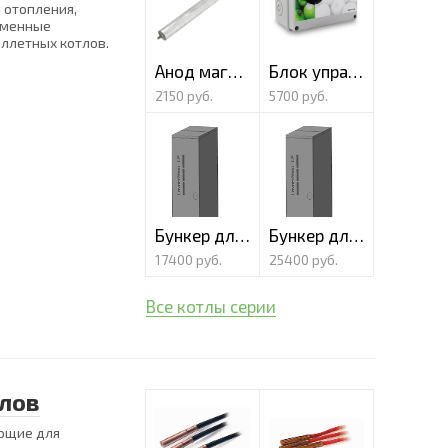
 отопления,
сменные
еллетных котлов.
Анод магниевый без пробки
Блок управления ТЭН
2150 руб.
5700 руб.
Бункер для пеллет "Compact" 270л
Бункер для пеллет "Compact" 500л
17400 руб.
25400 руб.
Все котлы серии
лов
ющие для