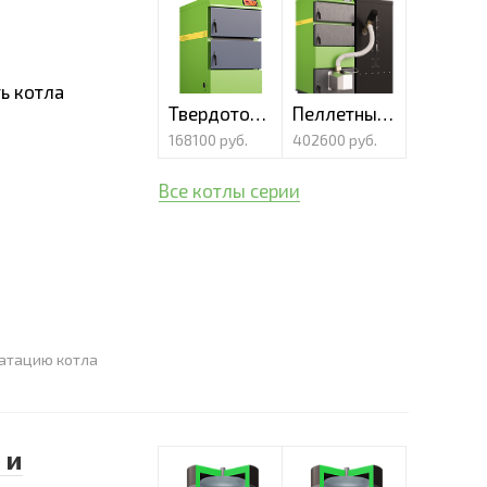
ь котла
Твердотопливный полуавтоматический котел Lavoro Eco L-42
Пеллетный котел Lavoro Eco LF-52
168100 руб.
402600 руб.
Все котлы серии
атацию котла
 и