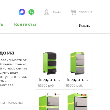
Корзина
Войти
ть
Контакты
 дома
 зависимости от
обходимо только
 котёл. В случае
орячую воду —
онтурного котла.
Твердотопливный котел Lavoro Eco M-10
Твердотопливный котел Lavoro Eco XL-12
ть и
нагрева.
65500 руб.
95000 руб.
ны и качества