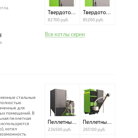
отла
Твердотопливный котел Lavoro K-12 с дожигом газа
Твердотопливный полуавтоматический котел Lavoro Eco L-12
82700 руб.
85200 руб.
Все котлы серии
Н
а
еменные стальные
 полностью
аченные для
ых помещений. В
ьная пеллетная
Пеллетный котел Lavoro Eco MF-15
Пеллетный котел Lavoro Eco LF-16
а используются
), котел
234500 руб.
265100 руб.
 возможность