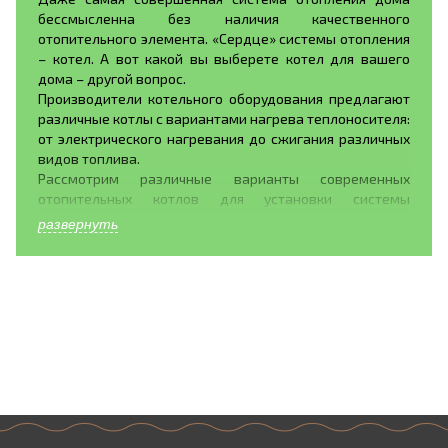
бессмысленна без наличия качественного
отопительного элемента. «Сердце» системы отопления
– котел. А вот какой вы выберете котел для вашего
дома – другой вопрос.
Производители котельного оборудования предлагают
различные котлы с вариантами нагрева теплоносителя:
от электрического нагревания до сжигания различных
видов топлива.
Рассмотрим различные варианты современных
отопительных котлов для установки системы
отопления дома.
развернуть
Газовые котлы. Газовое оборудование обладает рядом
достоинств, это- широкое распространение топлива,
бесшумное горение газа, хорошая теплоотдача. Так же
газовые котлы обладают рядом недостатков:
установку газового оборудования в своем доме можно
доверять только профессионалам, поскольку это
легковоспламеняющееся топливо, постоянно растущие
цены на газ.
Электрические котлы обладают также немалыми
удобствами. Они просты в управлении, компактны,
места для хранения топлива не требуется, равно как и