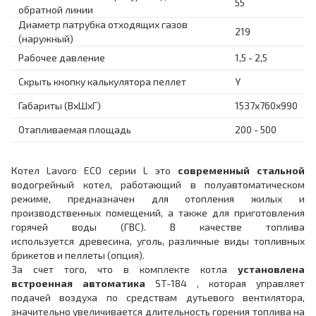
55
обратной линии
Диаметр патрубка отходящих газов
219
(наружный)
Рабочее давление
1,5 - 2,5
Скрыть кнопку калькулятора пеллет
Y
Габариты (ВхШхГ)
1537x760x990
Отапливаемая площадь
200 - 500
Котел Lavoro ECO серии L это
современный стальной
водогрейный котел, работающий в полуавтоматическом
режиме, предназначен для отопления жилых и
производственных помещений, а также для приготовления
горячей воды (ГВС). В качестве топлива
используется древесина, уголь, различные виды топливных
брикетов и пеллеты (опция).
За счет того, что в комплекте котла
установлена
встроенная автоматика
ST-184 , которая управляет
подачей воздуха по средствам дутьевого вентилятора,
значительно увеличивается длительность горения топлива на