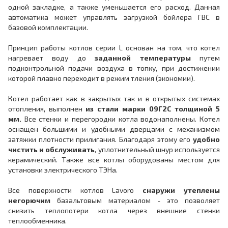
одной закладке, а также уменьшается его расход. Данная
автоматика может управлять загрузкой бойлера ГВС в
базовой комплектации.
Принцип работы котлов серии L основан на том, что котел
нагревает воду до
заданной температуры
путем
подконтрольной подачи воздуха в топку, при достижении
которой плавно переходит в режим тления (экономии).
Котел работает как в закрытых так и в открытых системах
отопления, выполнен
из стали марки 09Г2С толщиной 5
мм.
Все стенки и перегородки котла водонаполнены. Котел
оснащен большими и удобными дверцами с механизмом
затяжки плотности прилигания. Благодаря этому его
удобно
чистить и обслуживать
, уплотнительный шнур используется
керамический. Также все котлы оборудованы местом для
установки электрического ТЭНа.
Все поверхности котлов Lavoro
снаружи утеплены
негорючим
базальтовым материалом - это позволяет
снизить теплопотери котла через внешние стенки
теплообменника.