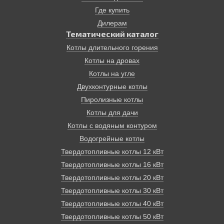
подключения электроэнергии!, на самом доступном
Где купить
виде топлива в нашей стране – дровах. КПД
современных твердотопливных пиролизных котлов
Дилерам
достигает 85%. Эти котлы имеют терморегуляторы и
Тематический каталог
надежные системы безопасности. Время от закладки
Котлы длительного горения
до другой может занимать до 12 часов.
Котлы на дровах
Отопление дома, основанное на твердотопливном
котле, экологически безопасно, просто и надежно.
Котлы на угле
Двухконтурные котлы
Пиролизные котлы
Котлы для дачи
Котлы с водяным контуром
Водогрейные котлы
Твердотопливные котлы 12 кВт
Твердотопливные котлы 16 кВт
Твердотопливные котлы 20 кВт
Твердотопливные котлы 30 кВт
Твердотопливные котлы 40 кВт
Твердотопливные котлы 50 кВт