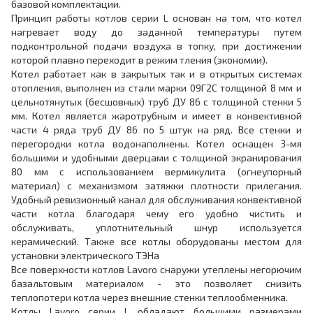
базовой комплектации.
Принцип работы котлов серии L основан на том, что котел
нагревает воду до заданной температуры путем
подконтрольной подачи воздуха в топку, при достижении
которой плавно переходит в режим тления (экономии).
Котел работает как в закрытых так и в открытых системах
отопления, выполнен из стали марки 09Г2С толщиной 8 мм и
цельнотянутых (бесшовных) труб ДУ 86 с толщиной стенки 5
мм. Котел является жаротрубным и имеет в конвективной
части 4 ряда труб ДУ 86 по 5 штук на ряд. Все стенки и
перегородки котла водонаполнены. Котел оснащен 3-мя
большими и удобными дверцами с толщиной экранирования
80 мм с использованием вермикулита (огнеупорный
материал) с механизмом затяжки плотности прилегания.
Удобный ревизионный канал для обслуживания конвективной
части котла благодаря чему его удобно чистить и
обслуживать, уплотнительный шнур используется
керамический. Также все котлы оборудованы местом для
установки электрического ТЭНа
Все поверхности котлов Lavoro снаружи утеплены негорючим
базальтовым материалом - это позволяет снизить
теплопотери котла через внешние стенки теплообменника.
Котлы Lavoro серии L обладают большими размерами