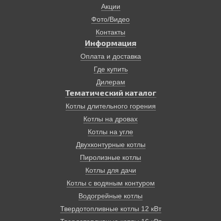
жидкотопливные котлы являются достаточно
Акции
специфическим отопительным оборудованием.
Фото/Видео
Наконец, котлы твердотопливные. Котлы на твердом
топливе также не предназначены для установки в
Контакты
квартирах. Тем не менее подобный котел может стать
Информация
решением множества проблем. Так, он работает без
Оплата и доставка
подключения электроэнергии!, на самом доступном
Где купить
виде топлива в нашей стране – дровах. КПД
современных твердотопливных пиролизных котлов
Дилерам
достигает 85%. Эти котлы имеют терморегуляторы и
Тематический каталог
надежные системы безопасности. Время от закладки
Котлы длительного горения
до другой может занимать до 12 часов.
Котлы на дровах
Отопление дома, основанное на твердотопливном
котле, экологически безопасно, просто и надежно.
Котлы на угле
Двухконтурные котлы
Пиролизные котлы
Котлы для дачи
Котлы с водяным контуром
Водогрейные котлы
Твердотопливные котлы 12 кВт