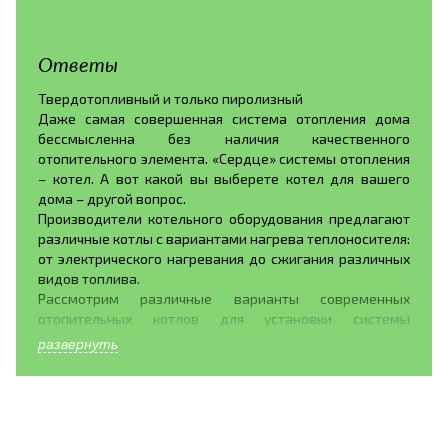
Ответы
Твердотопливный и только пиролизный
Даже самая совершенная система отопления дома
бессмысленна без наличия качественного
отопительного элемента. «Сердце» системы отопления
– котел. А вот какой вы выберете котел для вашего
дома – другой вопрос.
Производители котельного оборудования предлагают
различные котлы с вариантами нагрева теплоносителя:
от электрического нагревания до сжигания различных
видов топлива.
Рассмотрим различные варианты современных
отопительных котлов для установки системы
отопления дома.
развернуть
Газовые котлы. Газовое оборудование обладает рядом
достоинств, это- широкое распространение топлива,
бесшумное горение газа, хорошая теплоотдача. Так же
газовые котлы обладают рядом недостатков:
установку газового оборудования в своем доме можно