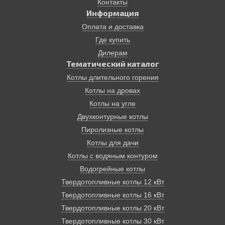
топливе также не предназначены для установки в
Контакты
квартирах. Тем не менее подобный котел может стать
Информация
решением множества проблем. Так, он работает без
Оплата и доставка
подключения электроэнергии!, на самом доступном
Где купить
виде топлива в нашей стране – дровах. КПД
современных твердотопливных пиролизных котлов
Дилерам
достигает 85%. Эти котлы имеют терморегуляторы и
Тематический каталог
надежные системы безопасности. Время от закладки
Котлы длительного горения
до другой может занимать до 12 часов.
Котлы на дровах
Отопление дома, основанное на твердотопливном
котле, экологически безопасно, просто и надежно.
Котлы на угле
Двухконтурные котлы
Пиролизные котлы
Котлы для дачи
Котлы с водяным контуром
Водогрейные котлы
Твердотопливные котлы 12 кВт
Твердотопливные котлы 16 кВт
Твердотопливные котлы 20 кВт
Твердотопливные котлы 30 кВт