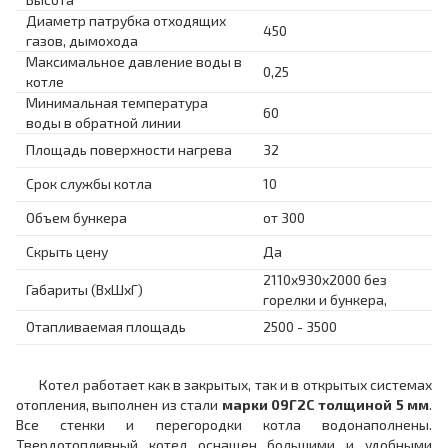
Диаметр патрубка отходящих
450
газов, дымохода
Максимальное давление воды в
0,25
котле
Минимальная температура
60
воды в обратной линии
Площадь поверхности нагрева
32
Срок службы котла
10
Объем бункера
от 300
Скрыть цену
Да
2110x930x2000 без
Габариты (ВхШхГ)
горелки и бункера,
Отапливаемая площадь
2500 - 3500
Котел работает как в закрытых, так и в открытых системах
отопления, выполнен из стали
марки 09Г2С толщиной 5 мм
.
Все стенки и перегородки котла водонаполнены.
Твердотопливный котел оснащен большими и удобными