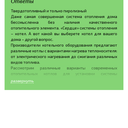
Ответы
Твердотопливный и только пиролизный
Даже самая совершенная система отопления дома
бессмысленна без наличия качественного
отопительного элемента. «Сердце» системы отопления
– котел. А вот какой вы выберете котел для вашего
дома – другой вопрос.
Производители котельного оборудования предлагают
различные котлы с вариантами нагрева теплоносителя:
от электрического нагревания до сжигания различных
видов топлива.
Рассмотрим различные варианты современных
отопительных котлов для установки системы
отопления дома.
развернуть
Газовые котлы. Газовое оборудование обладает рядом
достоинств, это- широкое распространение топлива,
бесшумное горение газа, хорошая теплоотдача. Так же
газовые котлы обладают рядом недостатков:
установку газового оборудования в своем доме можно
доверять только профессионалам, поскольку это
легковоспламеняющееся топливо, постоянно растущие
цены на газ.